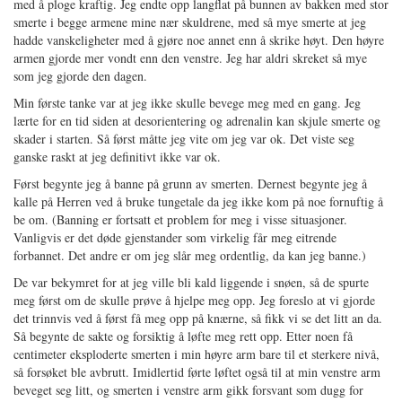
med å ploge kraftig. Jeg endte opp langflat på bunnen av bakken med stor
smerte i begge armene mine nær skuldrene, med så mye smerte at jeg
hadde vanskeligheter med å gjøre noe annet enn å skrike høyt. Den høyre
armen gjorde mer vondt enn den venstre. Jeg har aldri skreket så mye
som jeg gjorde den dagen.
Min første tanke var at jeg ikke skulle bevege meg med en gang. Jeg
lærte for en tid siden at desorientering og adrenalin kan skjule smerte og
skader i starten. Så først måtte jeg vite om jeg var ok. Det viste seg
ganske raskt at jeg definitivt ikke var ok.
Først begynte jeg å banne på grunn av smerten. Dernest begynte jeg å
kalle på Herren ved å bruke tungetale da jeg ikke kom på noe fornuftig å
be om. (Banning er fortsatt et problem for meg i visse situasjoner.
Vanligvis er det døde gjenstander som virkelig får meg eitrende
forbannet. Det andre er om jeg slår meg ordentlig, da kan jeg banne.)
De var bekymret for at jeg ville bli kald liggende i snøen, så de spurte
meg først om de skulle prøve å hjelpe meg opp. Jeg foreslo at vi gjorde
det trinnvis ved å først få meg opp på knærne, så fikk vi se det litt an da.
Så begynte de sakte og forsiktig å løfte meg rett opp. Etter noen få
centimeter eksploderte smerten i min høyre arm bare til et sterkere nivå,
så forsøket ble avbrutt. Imidlertid førte løftet også til at min venstre arm
beveget seg litt, og smerten i venstre arm gikk forsvant som dugg for