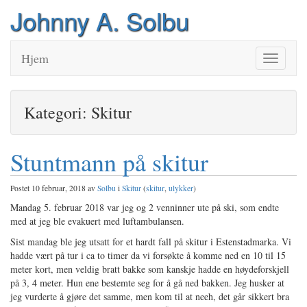
Johnny A. Solbu
Hjem
Veksle
navigasjo
Kategori: Skitur
Stuntmann på skitur
Postet 10 februar, 2018 av
Solbu
i
Skitur
(
skitur
,
ulykker
)
Mandag 5. februar 2018 var jeg og 2 venninner ute på ski, som endte
med at jeg ble evakuert med luftambulansen.
Sist mandag ble jeg utsatt for et hardt fall på skitur i Estenstadmarka. Vi
hadde vært på tur i ca to timer da vi forsøkte å komme ned en 10 til 15
meter kort, men veldig bratt bakke som kanskje hadde en høydeforskjell
på 3, 4 meter. Hun ene bestemte seg for å gå ned bakken. Jeg husker at
jeg vurderte å gjøre det samme, men kom til at neeh, det går sikkert bra