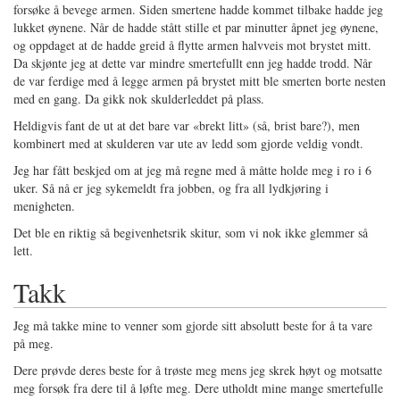
forsøke å bevege armen. Siden smertene hadde kommet tilbake hadde jeg
lukket øynene. Når de hadde stått stille et par minutter åpnet jeg øynene,
og oppdaget at de hadde greid å flytte armen halvveis mot brystet mitt.
Da skjønte jeg at dette var mindre smertefullt enn jeg hadde trodd. Når
de var ferdige med å legge armen på brystet mitt ble smerten borte nesten
med en gang. Da gikk nok skulderleddet på plass.
Heldigvis fant de ut at det bare var «brekt litt» (så, brist bare?), men
kombinert med at skulderen var ute av ledd som gjorde veldig vondt.
Jeg har fått beskjed om at jeg må regne med å måtte holde meg i ro i 6
uker. Så nå er jeg sykemeldt fra jobben, og fra all lydkjøring i
menigheten.
Det ble en riktig så begivenhetsrik skitur, som vi nok ikke glemmer så
lett.
Takk
Jeg må takke mine to venner som gjorde sitt absolutt beste for å ta vare
på meg.
Dere prøvde deres beste for å trøste meg mens jeg skrek høyt og motsatte
meg forsøk fra dere til å løfte meg. Dere utholdt mine mange smertefulle