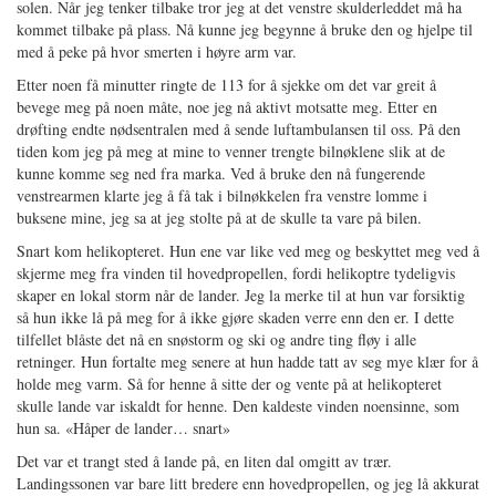
solen. Når jeg tenker tilbake tror jeg at det venstre skulderleddet må ha
kommet tilbake på plass. Nå kunne jeg begynne å bruke den og hjelpe til
med å peke på hvor smerten i høyre arm var.
Etter noen få minutter ringte de 113 for å sjekke om det var greit å
bevege meg på noen måte, noe jeg nå aktivt motsatte meg. Etter en
drøfting endte nødsentralen med å sende luftambulansen til oss. På den
tiden kom jeg på meg at mine to venner trengte bilnøklene slik at de
kunne komme seg ned fra marka. Ved å bruke den nå fungerende
venstrearmen klarte jeg å få tak i bilnøkkelen fra venstre lomme i
buksene mine, jeg sa at jeg stolte på at de skulle ta vare på bilen.
Snart kom helikopteret. Hun ene var like ved meg og beskyttet meg ved å
skjerme meg fra vinden til hovedpropellen, fordi helikoptre tydeligvis
skaper en lokal storm når de lander. Jeg la merke til at hun var forsiktig
så hun ikke lå på meg for å ikke gjøre skaden verre enn den er. I dette
tilfellet blåste det nå en snøstorm og ski og andre ting fløy i alle
retninger. Hun fortalte meg senere at hun hadde tatt av seg mye klær for å
holde meg varm. Så for henne å sitte der og vente på at helikopteret
skulle lande var iskaldt for henne. Den kaldeste vinden noensinne, som
hun sa. «Håper de lander… snart»
Det var et trangt sted å lande på, en liten dal omgitt av trær.
Landingssonen var bare litt bredere enn hovedpropellen, og jeg lå akkurat