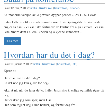
Postet 03 mai, 2001 av
Solbu
i
Kristenlivet
(
Kristenlivet
,
Historier
)
En moderne versjon av «Djevelen dypper pennen». Av C. S. Lewis
Satan kalte inn til en verdenskonferanse. I sin åpningstale til sine onde
engler sa han: «Vi kan ikke forhindre de kristne fra å gå i kirken. Vi kan
ikke hindre dem i å lese Bibelen og å kjenne sannheten …
Les mer
Hvordan har du det i dag?
Postet 20 januar, 2001 av
Solbu
i
Kristenlivet
(
Kristenlivet
,
Dikt
)
Kjære du
Hvordan har du det i dag?
Er det noe jeg kan gjøre for deg?
Akurat nå, når du leser dette, hviler Jesus sine kjærlige og milde øyne på
deg.
Det er ikke jeg som spør, men Han
Han som tegnet deg i sine hender, og formet deg fra …