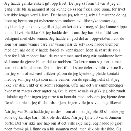
Jeg hadde ganske enkelt gitt opp livet. Det jeg så frem til var at jeg en
gang ville bli så gammel at jeg kunne dø så jeg fikk slippe unna, for livet
var ikke lenger verd å leve. Det hente jeg tok meg selv i å misunne de jeg
leste og hørte om på nyhetene som omkom av ulike sykdommer og
ulykker. Jeg tenkte av og til at jeg ønsket det var meg, så jeg kunne slippe
unna. Livet ble ikke slik jeg hadde drømt om. Jeg har ikke alltid vært
velsignet med ekte venner. Jeg hadde en god del år i oppveksten hvor de
som var mine venner bare var venner når de selv ikke hadde ulemper
med det, når de selv hadde fordel av vennskapet. Men så snart de sto i
fare for å bli mobbet fordi de var sammen med meg når mobberne kom,
så kunne de gjerne bli en del av mobben. Da lærer man seg fort at man
kan ikke stole på noen. Det har ført til at i store deler av mitt voksne liv
har jeg som oftest vært usikker på om de jeg kjente og pleide kontakt
med og som jeg så på som mine venner, om de egentlig helst så at jeg
ikke var der. Slikt er slitsomt i lengden. Ofte når det var sammenhenger
hvor man møttes etter møter og skulle være sosiale så gikk jeg ofte rundt
i lokalet og fant ingen jeg turte å ta kontakt med, selv om jeg kjente dem.
Resultatet ble at jeg til slutt dro hjem, ingen ville jo savne meg likevel.
Når jeg var 20 så hadde jeg en drøm om at innen jeg ble 30 så hadde jeg
kone og kanskje barn. Slik ble det ikke. Når jeg fylte 30 var drømmen
borte. Det var ikke noe håp om at det ville skje meg. Jeg hadde jo gjort
noen forsøk på å finne en å bli sammen med, men slik ble det ikke. Og