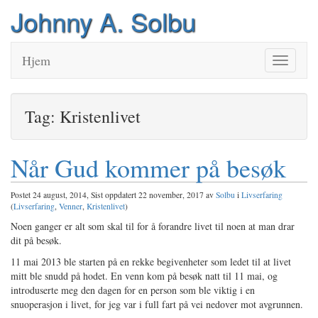
Johnny A. Solbu
Hjem
Veksle
navigasjo
Tag: Kristenlivet
Når Gud kommer på besøk
Postet 24 august, 2014, Sist oppdatert 22 november, 2017 av
Solbu
i
Livserfaring
(
Livserfaring
,
Venner
,
Kristenlivet
)
Noen ganger er alt som skal til for å forandre livet til noen at man drar
dit på besøk.
11 mai 2013 ble starten på en rekke begivenheter som ledet til at livet
mitt ble snudd på hodet. En venn kom på besøk natt til 11 mai, og
introduserte meg den dagen for en person som ble viktig i en
snuoperasjon i livet, for jeg var i full fart på vei nedover mot avgrunnen.