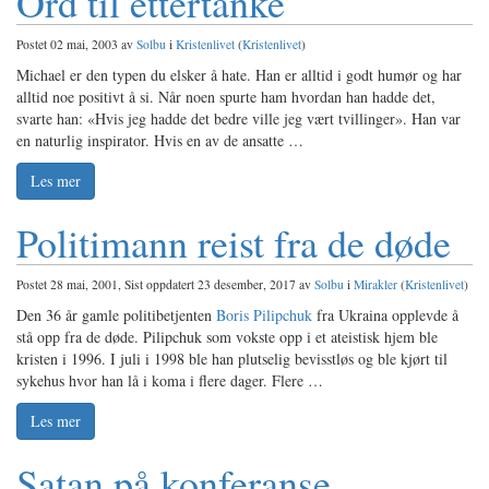
Ord til ettertanke
Postet 02 mai, 2003 av
Solbu
i
Kristenlivet
(
Kristenlivet
)
Michael er den typen du elsker å hate. Han er alltid i godt humør og har
alltid noe positivt å si. Når noen spurte ham hvordan han hadde det,
svarte han: «Hvis jeg hadde det bedre ville jeg vært tvillinger». Han var
en naturlig inspirator. Hvis en av de ansatte …
Les mer
Politimann reist fra de døde
Postet 28 mai, 2001, Sist oppdatert 23 desember, 2017 av
Solbu
i
Mirakler
(
Kristenlivet
)
Den 36 år gamle politibetjenten
Boris Pilipchuk
fra Ukraina opplevde å
stå opp fra de døde. Pilipchuk som vokste opp i et ateistisk hjem ble
kristen i 1996. I juli i 1998 ble han plutselig bevisstløs og ble kjørt til
sykehus hvor han lå i koma i flere dager. Flere …
Les mer
Satan på konferanse