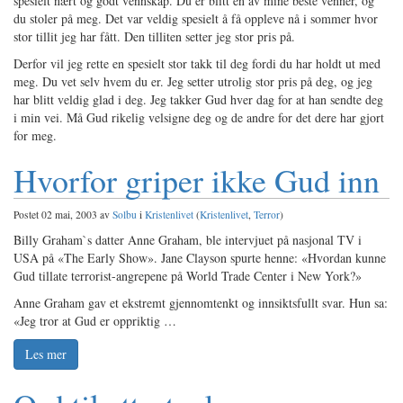
spesielt nært og godt vennskap. Du er blitt en av mine beste venner, og
du stoler på meg. Det var veldig spesielt å få oppleve nå i sommer hvor
stor tillit jeg har fått. Den tilliten setter jeg stor pris på.
Derfor vil jeg rette en spesielt stor takk til deg fordi du har holdt ut med
meg. Du vet selv hvem du er. Jeg setter utrolig stor pris på deg, og jeg
har blitt veldig glad i deg. Jeg takker Gud hver dag for at han sendte deg
i min vei. Må Gud rikelig velsigne deg og de andre for det dere har gjort
for meg.
Hvorfor griper ikke Gud inn
Postet 02 mai, 2003 av
Solbu
i
Kristenlivet
(
Kristenlivet
,
Terror
)
Billy Graham`s datter Anne Graham, ble intervjuet på nasjonal TV i
USA på «The Early Show». Jane Clayson spurte henne: «Hvordan kunne
Gud tillate terrorist-angrepene på World Trade Center i New York?»
Anne Graham gav et ekstremt gjennomtenkt og innsiktsfullt svar. Hun sa:
«Jeg tror at Gud er oppriktig …
Les mer