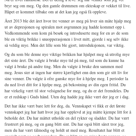
bryr seg om meg. Og den gamle drømmen om ekteskap er vekket til live.
Håpet er kommet tilbake om at det kan jeg også få oppleve.
Året 2013 ble det året hvor tre venner av meg på hver sin måte hjalp meg
ut av depresjonen og spiralen mot avgrunnen jeg hadde kommet opp i.
Vedkommende som kom på besøk og introduserte meg for en av de som
ble en viktig brikke i snuopperasjonen i livet mitt, gjorde i seg selv ikke
så veldig mye. Men det lille som ble gjort, introduksjonen, var viktig.
Og du som ble denne nye viktige brikken har hjulpet meg så utrolig mye
det siste året. Du valgte å bruke mye tid på meg, tid som du kunne ha
valgt å bruke på andre ting. Men du valgte å bruke den sammen med
meg. Jesus sier at ingen har større kjærlighet enn den som gir sitt liv for
sine venner. Du valgte å ofre ganske mye for å hjelpe meg. I perioder la
du ned livet ditt for å hjelpe meg, på bekostning av din egen fritid. Du
har virkelig vært til stor velsignelse for meg, og du er det fremdeles. Du
er et redskap i Guds hånd. Uten deg hadde jeg ikke vært der jeg er i dag.
Det har ikke vært bare lett for deg, da. Vennskapet vi fikk er det første
vennskapet jeg har hatt hvor jeg har opplevd at jeg måtte kjempe litt for å
beholde det. Du har måttet utholde en del rykter og sladder. Du har vært
frustrert på meg, og en gang blitt sint. Du har også blitt såret tror jeg,
men du har vært tålmodig og holdt ut med meg. Resultatet har blitt et