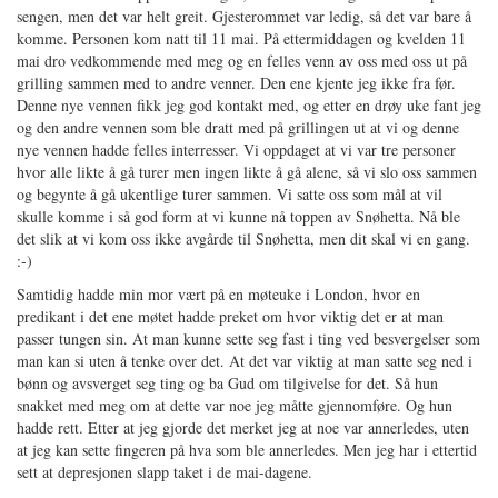
sengen, men det var helt greit. Gjesterommet var ledig, så det var bare å
komme. Personen kom natt til 11 mai. På ettermiddagen og kvelden 11
mai dro vedkommende med meg og en felles venn av oss med oss ut på
grilling sammen med to andre venner. Den ene kjente jeg ikke fra før.
Denne nye vennen fikk jeg god kontakt med, og etter en drøy uke fant jeg
og den andre vennen som ble dratt med på grillingen ut at vi og denne
nye vennen hadde felles interresser. Vi oppdaget at vi var tre personer
hvor alle likte å gå turer men ingen likte å gå alene, så vi slo oss sammen
og begynte å gå ukentlige turer sammen. Vi satte oss som mål at vil
skulle komme i så god form at vi kunne nå toppen av Snøhetta. Nå ble
det slik at vi kom oss ikke avgårde til Snøhetta, men dit skal vi en gang.
:-)
Samtidig hadde min mor vært på en møteuke i London, hvor en
predikant i det ene møtet hadde preket om hvor viktig det er at man
passer tungen sin. At man kunne sette seg fast i ting ved besvergelser som
man kan si uten å tenke over det. At det var viktig at man satte seg ned i
bønn og avsverget seg ting og ba Gud om tilgivelse for det. Så hun
snakket med meg om at dette var noe jeg måtte gjennomføre. Og hun
hadde rett. Etter at jeg gjorde det merket jeg at noe var annerledes, uten
at jeg kan sette fingeren på hva som ble annerledes. Men jeg har i ettertid
sett at depresjonen slapp taket i de mai-dagene.