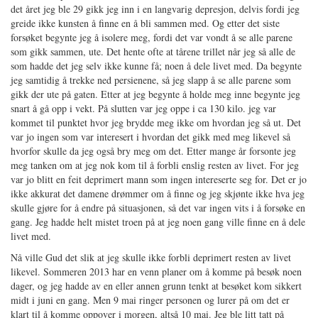
det året jeg ble 29 gikk jeg inn i en langvarig depresjon, delvis fordi jeg
greide ikke kunsten å finne en å bli sammen med. Og etter det siste
forsøket begynte jeg å isolere meg, fordi det var vondt å se alle parene
som gikk sammen, ute. Det hente ofte at tårene trillet når jeg så alle de
som hadde det jeg selv ikke kunne få; noen å dele livet med. Da begynte
jeg samtidig å trekke ned persienene, så jeg slapp å se alle parene som
gikk der ute på gaten. Etter at jeg begynte å holde meg inne begynte jeg
snart å gå opp i vekt. På slutten var jeg oppe i ca 130 kilo. jeg var
kommet til punktet hvor jeg brydde meg ikke om hvordan jeg så ut. Det
var jo ingen som var interesert i hvordan det gikk med meg likevel så
hvorfor skulle da jeg også bry meg om det. Etter mange år forsonte jeg
meg tanken om at jeg nok kom til å forbli enslig resten av livet. For jeg
var jo blitt en feit deprimert mann som ingen intereserte seg for. Det er jo
ikke akkurat det damene drømmer om å finne og jeg skjønte ikke hva jeg
skulle gjøre for å endre på situasjonen, så det var ingen vits i å forsøke en
gang. Jeg hadde helt mistet troen på at jeg noen gang ville finne en å dele
livet med.
Nå ville Gud det slik at jeg skulle ikke forbli deprimert resten av livet
likevel. Sommeren 2013 har en venn planer om å komme på besøk noen
dager, og jeg hadde av en eller annen grunn tenkt at besøket kom sikkert
midt i juni en gang. Men 9 mai ringer personen og lurer på om det er
klart til å komme oppover i morgen, altså 10 mai. Jeg ble litt tatt på