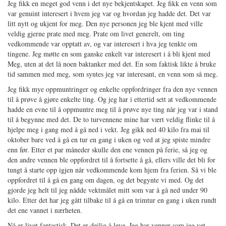
Jeg fikk en meget god venn i det nye bekjentskapet. Jeg fikk en venn som
var genuint interesert i hvem jeg var og hvordan jeg hadde det. Det var
litt nytt og ukjent for meg. Den nye personen jeg ble kjent med ville
veldig gjerne prate med meg. Prate om livet generelt, om ting
vedkommende var opptatt av, og var interesert i hva jeg tenkte om
tingene. Jeg møtte en som ganske enkelt var interesert i å bli kjent med
Meg, uten at det lå noen baktanker med det. En som faktisk likte å bruke
tid sammen med meg, som syntes jeg var interesant, en venn som så meg.
Jeg fikk mye oppmuntringer og enkelte oppfordringer fra den nye vennen
til å prøve å gjøre enkelte ting. Og jeg har i ettertid sett at vedkommende
hadde en evne til å oppmuntre meg til å prøve nye ting når jeg var i stand
til å begynne med det. De to turvennene mine har vært veldig flinke til å
hjelpe meg i gang med å gå ned i vekt. Jeg gikk ned 40 kilo fra mai til
oktober bare ved å gå en tur en gang i uken og ved at jeg spiste mindre
enn før. Etter et par måneder skulle den ene vennen på ferie, så jeg og
den andre vennen ble oppfordret til å fortsette å gå, ellers ville det bli for
tungt å starte opp igjen når vedkommende kom hjem fra ferien. Så vi ble
oppfordret til å gå en gang om dagen, og det begynte vi med. Og det
gjorde jeg helt til jeg nådde vektmålet mitt som var å gå ned under 90
kilo. Etter det har jeg gått tilbake til å gå en trimtur en gang i uken rundt
det ene vannet i nærheten.
Nå er livet fantastisk. Det er deilig å leve. Jeg har venner som jeg vet