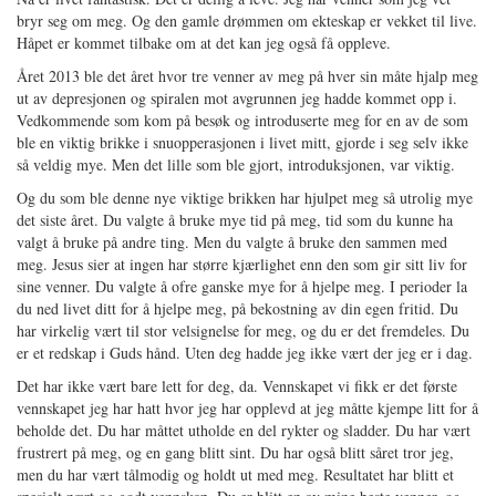
bryr seg om meg. Og den gamle drømmen om ekteskap er vekket til live.
Håpet er kommet tilbake om at det kan jeg også få oppleve.
Året 2013 ble det året hvor tre venner av meg på hver sin måte hjalp meg
ut av depresjonen og spiralen mot avgrunnen jeg hadde kommet opp i.
Vedkommende som kom på besøk og introduserte meg for en av de som
ble en viktig brikke i snuopperasjonen i livet mitt, gjorde i seg selv ikke
så veldig mye. Men det lille som ble gjort, introduksjonen, var viktig.
Og du som ble denne nye viktige brikken har hjulpet meg så utrolig mye
det siste året. Du valgte å bruke mye tid på meg, tid som du kunne ha
valgt å bruke på andre ting. Men du valgte å bruke den sammen med
meg. Jesus sier at ingen har større kjærlighet enn den som gir sitt liv for
sine venner. Du valgte å ofre ganske mye for å hjelpe meg. I perioder la
du ned livet ditt for å hjelpe meg, på bekostning av din egen fritid. Du
har virkelig vært til stor velsignelse for meg, og du er det fremdeles. Du
er et redskap i Guds hånd. Uten deg hadde jeg ikke vært der jeg er i dag.
Det har ikke vært bare lett for deg, da. Vennskapet vi fikk er det første
vennskapet jeg har hatt hvor jeg har opplevd at jeg måtte kjempe litt for å
beholde det. Du har måttet utholde en del rykter og sladder. Du har vært
frustrert på meg, og en gang blitt sint. Du har også blitt såret tror jeg,
men du har vært tålmodig og holdt ut med meg. Resultatet har blitt et