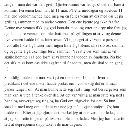
sengen, men det var helt greit. Gjesterommet var ledig, så det var bare å
komme. Personen kom natt til 11 mai. På ettermiddagen og kvelden 11
mai dro vedkommende med meg og en felles venn av oss med oss ut på
grilling sammen med to andre venner. Den ene kjente jeg ikke fra før.
Denne nye vennen fikk jeg god kontakt med, og etter en drøy uke fant jeg
og den andre vennen som ble dratt med på grillingen ut at vi og denne
nye vennen hadde felles interresser. Vi oppdaget at vi var tre personer
hvor alle likte å gå turer men ingen likte å gå alene, så vi slo oss sammen
og begynte å gå ukentlige turer sammen. Vi satte oss som mål at vil
skulle komme i så god form at vi kunne nå toppen av Snøhetta. Nå ble
det slik at vi kom oss ikke avgårde til Snøhetta, men dit skal vi en gang.
:-)
Samtidig hadde min mor vært på en møteuke i London, hvor en
predikant i det ene møtet hadde preket om hvor viktig det er at man
passer tungen sin. At man kunne sette seg fast i ting ved besvergelser som
man kan si uten å tenke over det. At det var viktig at man satte seg ned i
bønn og avsverget seg ting og ba Gud om tilgivelse for det. Så hun
snakket med meg om at dette var noe jeg måtte gjennomføre. Og hun
hadde rett. Etter at jeg gjorde det merket jeg at noe var annerledes, uten
at jeg kan sette fingeren på hva som ble annerledes. Men jeg har i ettertid
sett at depresjonen slapp taket i de mai-dagene.