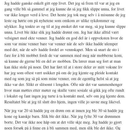
Jeg hadde ganske enkelt gitt opp livet. Det jeg så frem til var at jeg en
gang ville bli så gammel at jeg kunne dø så jeg fikk slippe unna, for livet
var ikke lenger verd å leve. Det hente jeg tok meg selv i å misunne de jeg
leste og hørte om på nyhetene som omkom av ulike sykdommer og
ulykker. Jeg tenkte av og til at jeg ønsket det var meg, så jeg kunne slippe
unna. Livet ble ikke slik jeg hadde drømt om. Jeg har ikke alltid vært
velsignet med ekte venner. Jeg hadde en god del år i oppveksten hvor de
som var mine venner bare var venner når de selv ikke hadde ulemper
med det, når de selv hadde fordel av vennskapet. Men så snart de sto i
fare for å bli mobbet fordi de var sammen med meg når mobberne kom,
så kunne de gjerne bli en del av mobben. Da lærer man seg fort at man
kan ikke stole på noen. Det har ført til at i store deler av mitt voksne liv
har jeg som oftest vært usikker på om de jeg kjente og pleide kontakt
med og som jeg så på som mine venner, om de egentlig helst så at jeg
ikke var der. Slikt er slitsomt i lengden. Ofte når det var sammenhenger
hvor man møttes etter møter og skulle være sosiale så gikk jeg ofte rundt
i lokalet og fant ingen jeg turte å ta kontakt med, selv om jeg kjente dem.
Resultatet ble at jeg til slutt dro hjem, ingen ville jo savne meg likevel.
Når jeg var 20 så hadde jeg en drøm om at innen jeg ble 30 så hadde jeg
kone og kanskje barn. Slik ble det ikke. Når jeg fylte 30 var drømmen
borte. Det var ikke noe håp om at det ville skje meg. Jeg hadde jo gjort
noen forsøk på å finne en å bli sammen med, men slik ble det ikke. Og