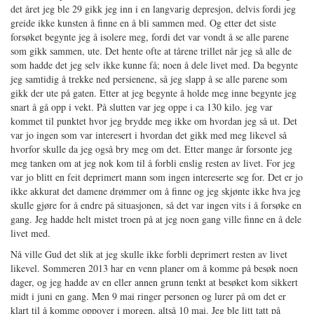
det året jeg ble 29 gikk jeg inn i en langvarig depresjon, delvis fordi jeg
greide ikke kunsten å finne en å bli sammen med. Og etter det siste
forsøket begynte jeg å isolere meg, fordi det var vondt å se alle parene
som gikk sammen, ute. Det hente ofte at tårene trillet når jeg så alle de
som hadde det jeg selv ikke kunne få; noen å dele livet med. Da begynte
jeg samtidig å trekke ned persienene, så jeg slapp å se alle parene som
gikk der ute på gaten. Etter at jeg begynte å holde meg inne begynte jeg
snart å gå opp i vekt. På slutten var jeg oppe i ca 130 kilo. jeg var
kommet til punktet hvor jeg brydde meg ikke om hvordan jeg så ut. Det
var jo ingen som var interesert i hvordan det gikk med meg likevel så
hvorfor skulle da jeg også bry meg om det. Etter mange år forsonte jeg
meg tanken om at jeg nok kom til å forbli enslig resten av livet. For jeg
var jo blitt en feit deprimert mann som ingen intereserte seg for. Det er jo
ikke akkurat det damene drømmer om å finne og jeg skjønte ikke hva jeg
skulle gjøre for å endre på situasjonen, så det var ingen vits i å forsøke en
gang. Jeg hadde helt mistet troen på at jeg noen gang ville finne en å dele
livet med.
Nå ville Gud det slik at jeg skulle ikke forbli deprimert resten av livet
likevel. Sommeren 2013 har en venn planer om å komme på besøk noen
dager, og jeg hadde av en eller annen grunn tenkt at besøket kom sikkert
midt i juni en gang. Men 9 mai ringer personen og lurer på om det er
klart til å komme oppover i morgen, altså 10 mai. Jeg ble litt tatt på