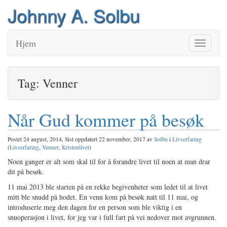
Johnny A. Solbu
Hjem
Veksle
navigasjo
Tag: Venner
Når Gud kommer på besøk
Postet 24 august, 2014, Sist oppdatert 22 november, 2017 av
Solbu
i
Livserfaring
(
Livserfaring
,
Venner
,
Kristenlivet
)
Noen ganger er alt som skal til for å forandre livet til noen at man drar
dit på besøk.
11 mai 2013 ble starten på en rekke begivenheter som ledet til at livet
mitt ble snudd på hodet. En venn kom på besøk natt til 11 mai, og
introduserte meg den dagen for en person som ble viktig i en
snuoperasjon i livet, for jeg var i full fart på vei nedover mot avgrunnen.