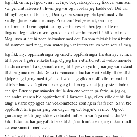
Jeg fikk en meget god venn i det nye bekjentskapet. Jeg fikk en venn som
var genuint interesert i hvem jeg var og hvordan jeg hadde det. Det var
litt nytt og ukjent for meg. Den nye personen jeg ble kjent med ville
veldig gjerne prate med meg. Prate om livet generelt, om ting
vedkommende var opptatt av, og var interesert i hva jeg tenkte om
tingene. Jeg møtte en som ganske enkelt var interesert i å bli kjent med
Meg, uten at det lå noen baktanker med det. En som faktisk likte å bruke
tid sammen med meg, som syntes jeg var interesant, en venn som så meg.
Jeg fikk mye oppmuntringer og enkelte oppfordringer fra den nye vennen
til å prøve å gjøre enkelte ting. Og jeg har i ettertid sett at vedkommende
hadde en evne til å oppmuntre meg til å prøve nye ting når jeg var i stand
til å begynne med det. De to turvennene mine har vært veldig flinke til å
hjelpe meg i gang med å gå ned i vekt. Jeg gikk ned 40 kilo fra mai til
oktober bare ved å gå en tur en gang i uken og ved at jeg spiste mindre
enn før. Etter et par måneder skulle den ene vennen på ferie, så jeg og
den andre vennen ble oppfordret til å fortsette å gå, ellers ville det bli for
tungt å starte opp igjen når vedkommende kom hjem fra ferien. Så vi ble
oppfordret til å gå en gang om dagen, og det begynte vi med. Og det
gjorde jeg helt til jeg nådde vektmålet mitt som var å gå ned under 90
kilo. Etter det har jeg gått tilbake til å gå en trimtur en gang i uken rundt
det ene vannet i nærheten.
Nå er livet fantastisk. Det er deilig å leve. Jeg har venner som jeg vet