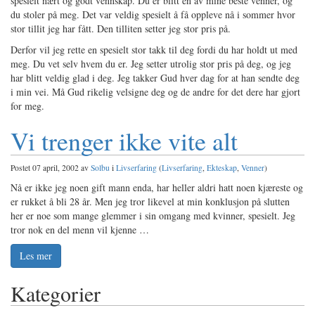
spesielt nært og godt vennskap. Du er blitt en av mine beste venner, og
du stoler på meg. Det var veldig spesielt å få oppleve nå i sommer hvor
stor tillit jeg har fått. Den tilliten setter jeg stor pris på.
Derfor vil jeg rette en spesielt stor takk til deg fordi du har holdt ut med
meg. Du vet selv hvem du er. Jeg setter utrolig stor pris på deg, og jeg
har blitt veldig glad i deg. Jeg takker Gud hver dag for at han sendte deg
i min vei. Må Gud rikelig velsigne deg og de andre for det dere har gjort
for meg.
Vi trenger ikke vite alt
Postet 07 april, 2002 av
Solbu
i
Livserfaring
(
Livserfaring
,
Ekteskap
,
Venner
)
Nå er ikke jeg noen gift mann enda, har heller aldri hatt noen kjæreste og
er rukket å bli 28 år. Men jeg tror likevel at min konklusjon på slutten
her er noe som mange glemmer i sin omgang med kvinner, spesielt. Jeg
tror nok en del menn vil kjenne …
Les mer
Kategorier